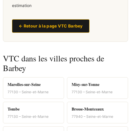
estimation
← Retour à la page VTC Barbey
VTC dans les villes proches de
Barbey
Marolles-sur-Seine
Misy-sur-Yonne
77130 – Seine-et-Marne
77130 – Seine-et-Marne
Tombe
Brosse-Montceaux
77130 – Seine-et-Marne
77940 – Seine-et-Marne