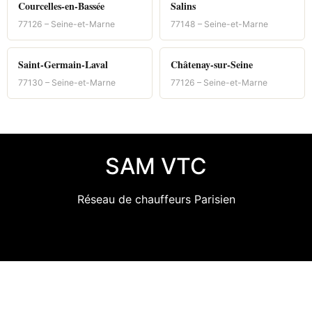
Courcelles-en-Bassée
Salins
77126 – Seine-et-Marne
77148 – Seine-et-Marne
Saint-Germain-Laval
Châtenay-sur-Seine
77130 – Seine-et-Marne
77126 – Seine-et-Marne
SAM VTC
Réseau de chauffeurs Parisien