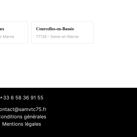
aux
Courcelles-en-Bassée
et-Marne
77126 – Seine-et-Marne
+33 6 58 36 91 55
ontact@samvtc75.fr
onditions générales
Mentions légales