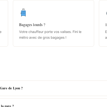
Bagages lourds ?
1
e
Votre chauffeur porte vos valises. Fini le
E
métro avec de gros bagages !
a
 Gare de Lyon ?
 la gare ?