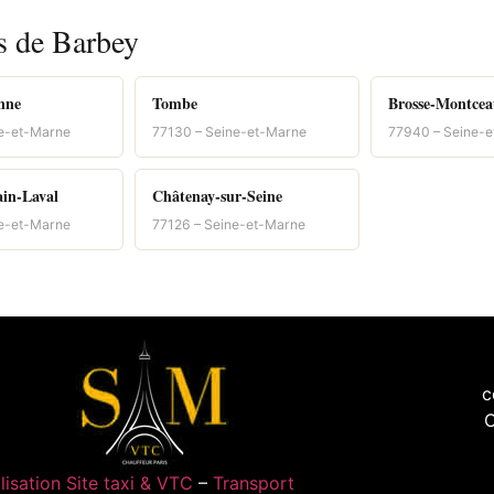
s de Barbey
nne
Tombe
Brosse-Montce
ne-et-Marne
77130 – Seine-et-Marne
77940 – Seine-
in-Laval
Châtenay-sur-Seine
ne-et-Marne
77126 – Seine-et-Marne
c
C
lisation Site taxi & VTC
–
Transport