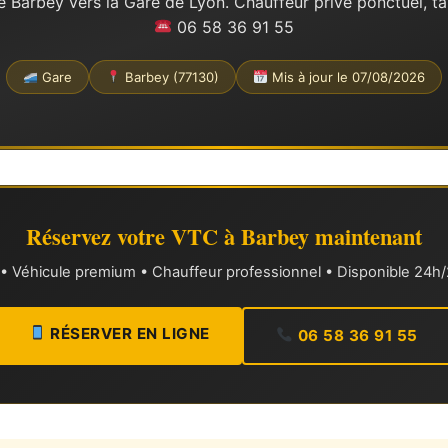
 Barbey vers la Gare de Lyon. Chauffeur privé ponctuel, tar
06 58 36 91 55
Gare
Barbey (77130)
Mis à jour le 07/08/2026
Réservez votre VTC à Barbey maintenant
xe • Véhicule premium • Chauffeur professionnel • Disponible 24h/2
RÉSERVER EN LIGNE
06 58 36 91 55