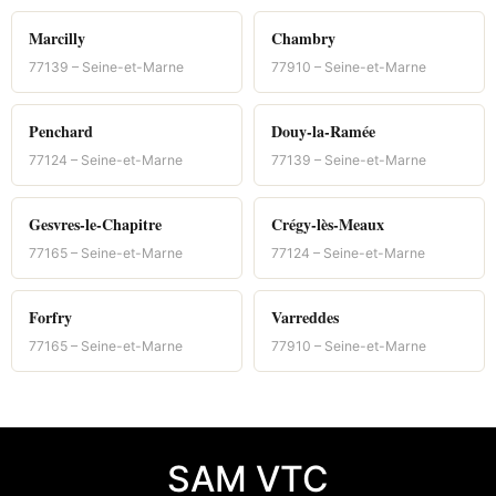
Marcilly
Chambry
77139 – Seine-et-Marne
77910 – Seine-et-Marne
Penchard
Douy-la-Ramée
77124 – Seine-et-Marne
77139 – Seine-et-Marne
Gesvres-le-Chapitre
Crégy-lès-Meaux
77165 – Seine-et-Marne
77124 – Seine-et-Marne
Forfry
Varreddes
77165 – Seine-et-Marne
77910 – Seine-et-Marne
SAM VTC