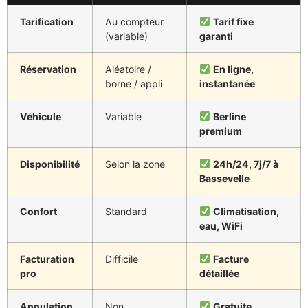
Tarification
Au compteur
Tarif fixe
(variable)
garanti
Réservation
Aléatoire /
En ligne,
borne / appli
instantanée
Véhicule
Variable
Berline
premium
Disponibilité
Selon la zone
24h/24, 7j/7 à
Bassevelle
Confort
Standard
Climatisation,
eau, WiFi
Facturation
Difficile
Facture
pro
détaillée
Annulation
Non
Gratuite