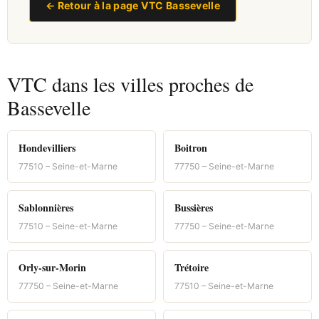
← Retour à la page VTC Bassevelle
VTC dans les villes proches de
Bassevelle
Hondevilliers
Boitron
77510 – Seine-et-Marne
77750 – Seine-et-Marne
Sablonnières
Bussières
77510 – Seine-et-Marne
77750 – Seine-et-Marne
Orly-sur-Morin
Trétoire
77750 – Seine-et-Marne
77510 – Seine-et-Marne