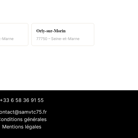
Orly-sur-Morin
t-Marne
77750 – Seine-et-Marne
+33 6 58 36 91 55
ontact@samvtc75.fr
onditions générales
Mentions légales