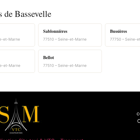
s de Bassevelle
Sablonnières
Bussières
ne-et-Marne
77510 – Seine-et-Marne
77750 – Seine-e
Bellot
ne-et-Marne
77510 – Seine-et-Marne
c
C