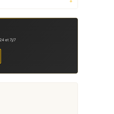
+
4 et 7j/7