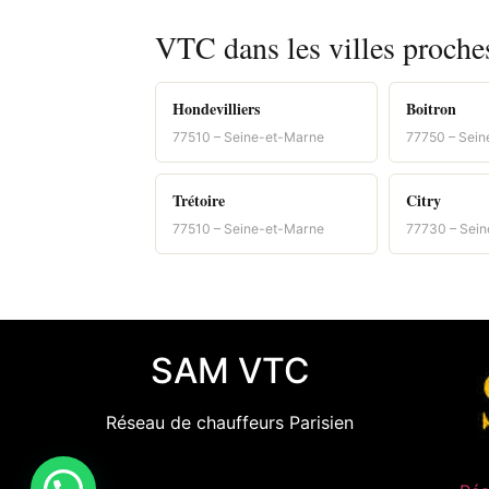
VTC dans les villes proche
Hondevilliers
Boitron
77510 – Seine-et-Marne
77750 – Sei
Trétoire
Citry
77510 – Seine-et-Marne
77730 – Sei
SAM VTC
Réseau de chauffeurs Parisien