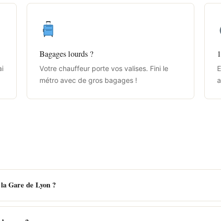
Bagages lourds ?
1
ai
Votre chauffeur porte vos valises. Fini le
E
métro avec de gros bagages !
a
 la Gare de Lyon ?