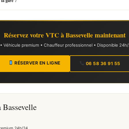
 la gare ?
Réservez votre VTC à Bassevelle maintenant
xe • Véhicule premium • Chauffeur professionnel • Disponible 24h/2
RÉSERVER EN LIGNE
06 58 36 91 55
 Bassevelle
premium 24h/24