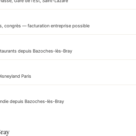
asse, Gare de l'Est, Saint-Lazare
s, congrès — facturation entreprise possible
estaurants depuis Bazoches-lès-Bray
 Disneyland Paris
andie depuis Bazoches-lès-Bray
Bray