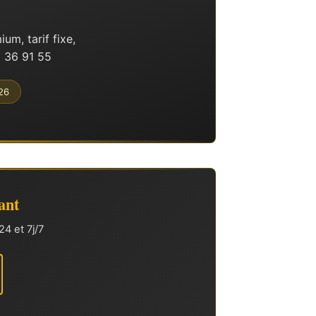
m, tarif fixe,
 36 91 55
026
ant
4 et 7j/7