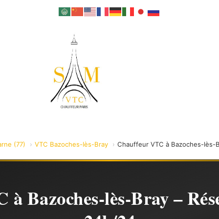
rne (77)
VTC Bazoches-lès-Bray
Chauffeur VTC à Bazoches-lès-B
 à Bazoches-lès-Bray – Rése