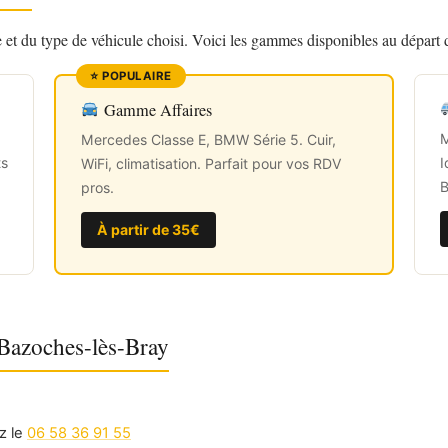
ce et du type de véhicule choisi. Voici les gammes disponibles au départ
Gamme Affaires
M
Mercedes Classe E, BMW Série 5. Cuir,
ts
I
WiFi, climatisation. Parfait pour vos RDV
B
pros.
À partir de 35€
 Bazoches-lès-Bray
z le
06 58 36 91 55