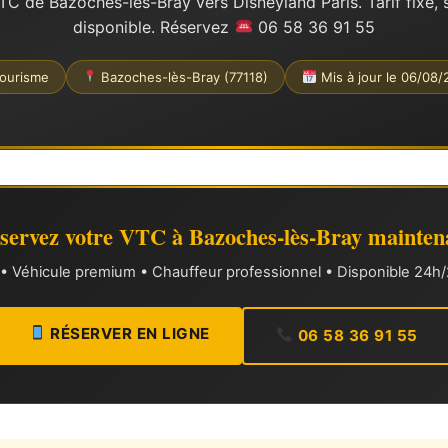
TC de Bazoches-lès-Bray vers Disneyland Paris. Tarif fixe, 
disponible. Réservez
06 58 36 91 55
ourisme
Bazoches-lès-Bray (77118)
Mis à jour le 06/08
servez votre VTC à Bazoches-lès-Bray mainten
xe • Véhicule premium • Chauffeur professionnel • Disponible 24h/2
RÉSERVER EN LIGNE
06 58 36 91 55