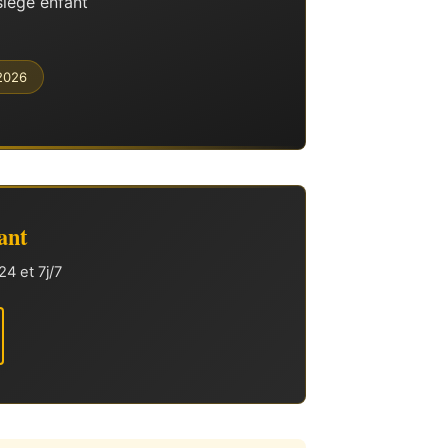
siège enfant
/2026
ant
4 et 7j/7