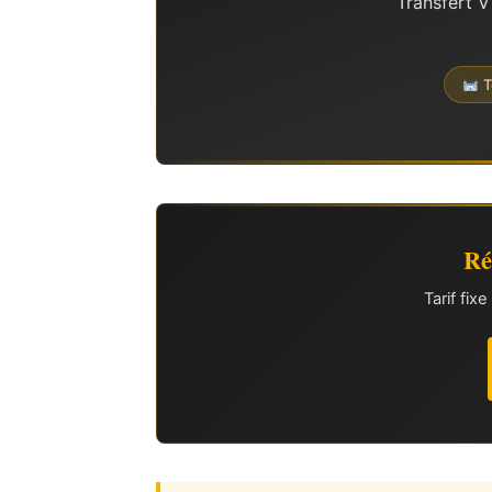
Transfert V
T
Ré
Tarif fi