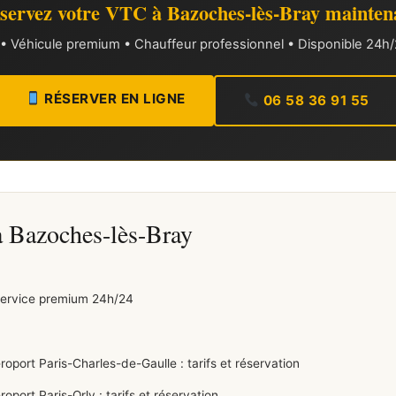
servez votre VTC à Bazoches-lès-Bray mainten
xe • Véhicule premium • Chauffeur professionnel • Disponible 24h/2
RÉSERVER EN LIGNE
06 58 36 91 55
à Bazoches-lès-Bray
service premium 24h/24
ort Paris-Charles-de-Gaulle : tarifs et réservation
ort Paris-Orly : tarifs et réservation