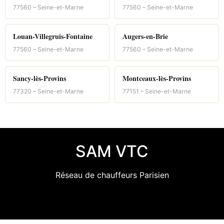
77560 – Seine-et-Marne
77560 – Seine-et-Marne
Louan-Villegruis-Fontaine
Augers-en-Brie
77560 – Seine-et-Marne
77560 – Seine-et-Marne
Sancy-lès-Provins
Montceaux-lès-Provins
77320 – Seine-et-Marne
77151 – Seine-et-Marne
SAM VTC
Réseau de chauffeurs Parisien