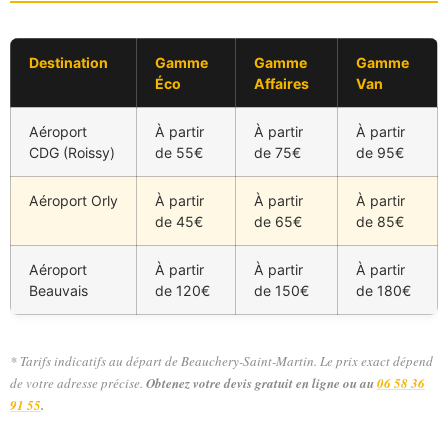
Destination
Gamme
Gamme
Gamme
Éco
Affaires
Van
Aéroport
À partir
À partir
À partir
CDG (Roissy)
de 55€
de 75€
de 95€
Aéroport Orly
À partir
À partir
À partir
de 45€
de 65€
de 85€
Aéroport
À partir
À partir
À partir
Beauvais
de 120€
de 150€
de 180€
* Tarifs indicatifs au départ de Beauchery-Saint-Martin. Le prix exact dépend
de votre adresse précise.
Obtenez votre devis gratuit en ligne ou au
06 58 36
91 55
.