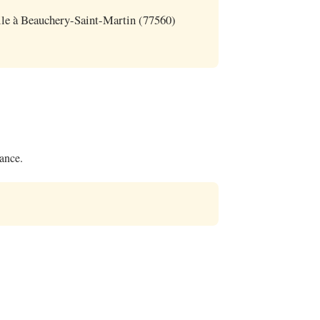
le à Beauchery-Saint-Martin (77560)
rance.