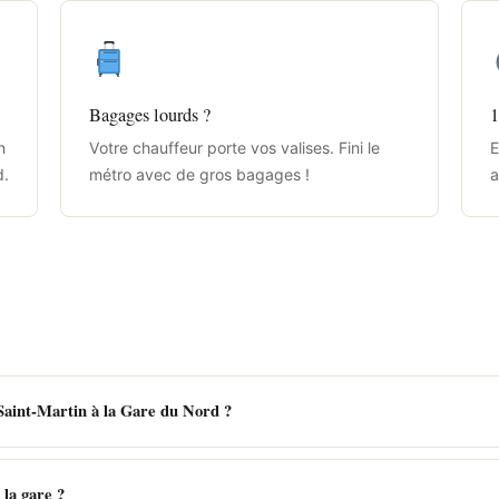
Bagages lourds ?
1
n
Votre chauffeur porte vos valises. Fini le
E
d.
métro avec de gros bagages !
a
aint-Martin à la Gare du Nord ?
 la gare ?