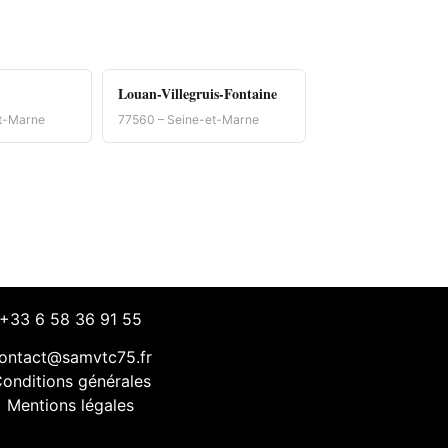
Louan-Villegruis-Fontaine
et-Marne
77560 – Seine-et-Marne
+33 6 58 36 91 55
ontact@samvtc75.fr
onditions générales
Mentions légales