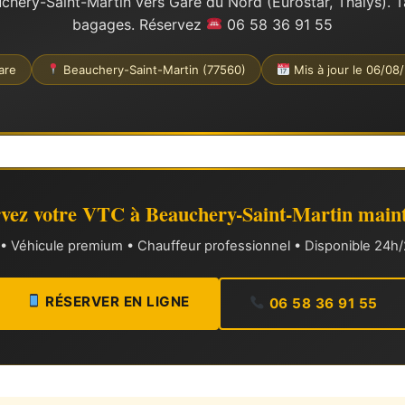
hery-Saint-Martin vers Gare du Nord (Eurostar, Thalys). Tar
bagages. Réservez
06 58 36 91 55
are
Beauchery-Saint-Martin (77560)
Mis à jour le 06/08
vez votre VTC à Beauchery-Saint-Martin main
xe • Véhicule premium • Chauffeur professionnel • Disponible 24h/2
RÉSERVER EN LIGNE
06 58 36 91 55