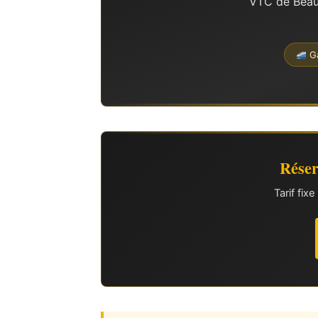
VTC de Beauc
G
Réser
Tarif fi