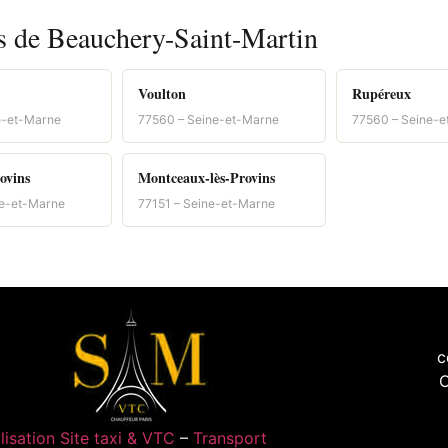
es de Beauchery-Saint-Martin
Voulton
Rupéreux
e-et-Marne
77560 – Seine-et-Marne
77560 – Seine-
ovins
Montceaux-lès-Provins
ne-et-Marne
77151 – Seine-et-Marne
c
C
lisation Site taxi & VTC
–
Transport