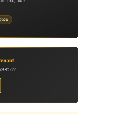
if fixe, aide
/2026
tenant
4 et 7j/7