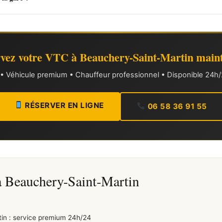
vez votre VTC à Beauchery-Saint-Martin main
xe • Véhicule premium • Chauffeur professionnel • Disponible 24h/2
RÉSERVER EN LIGNE
06 58 36 91 55
à Beauchery-Saint-Martin
in : service premium 24h/24