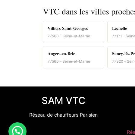
VTC dans les villes proch
Villiers-Saint-Georges
Léchelle
77560 – Seine-et-Marne
77171 – Sein
Augers-en-Brie
Sancy-lès-Pr
77560 – Seine-et-Marne
77320 – Sei
SAM VTC
Réseau de chauffeurs Parisien
Réa