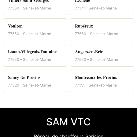
Villiers-Saint-Georges
Léchelle
77560 – Seine-et-Marne
77171 – Seine-et-Marne
Voulton
Rupéreux
77560 – Seine-et-Marne
77560 – Seine-et-Marne
Louan-Villegruis-Fontaine
Augers-en-Brie
77560 – Seine-et-Marne
77560 – Seine-et-Marne
Sancy-lès-Provins
Montceaux-lès-Provins
77320 – Seine-et-Marne
77151 – Seine-et-Marne
SAM VTC
Réseau de chauffeurs Parisien