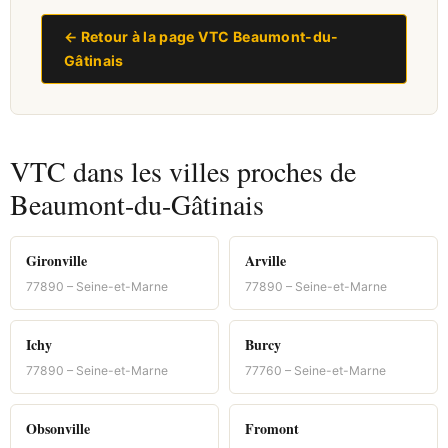
← Retour à la page VTC Beaumont-du-
Gâtinais
VTC dans les villes proches de
Beaumont-du-Gâtinais
Gironville
Arville
77890 – Seine-et-Marne
77890 – Seine-et-Marne
Ichy
Burcy
77890 – Seine-et-Marne
77760 – Seine-et-Marne
Obsonville
Fromont